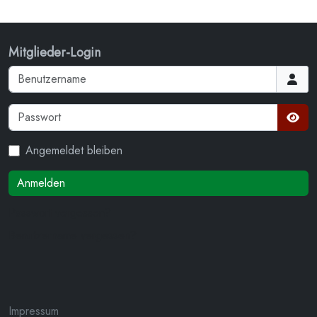
Mitglieder-Login
Benutzername
Passwort
Passw
Angemeldet bleiben
Anmelden
Passwort vergessen?
Benutzername vergessen?
Impressum